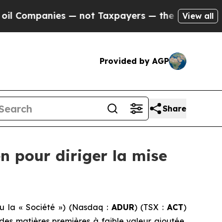
nies — not Taxpayers — the Chance to Cash in on 
View all
Provided by AGP
Share
 pour diriger la mise
ou la « Société ») (Nasdaq :
ADUR
) (TSX :
ACT
)
 des matières premières à faible valeur ajoutée,