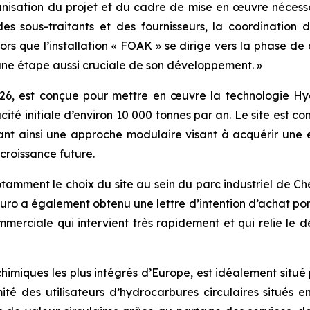
ganisation du projet et du cadre de mise en œuvre nécessa
des sous-traitants et des fournisseurs, la coordination 
lors que l’installation « FOAK » se dirige vers la phase de
 à une étape aussi cruciale de son développement. »
026, est conçue pour mettre en œuvre la technologie H
ité initiale d’environ 10 000 tonnes par an. Le site est 
ant ainsi une approche modulaire visant à acquérir une ex
croissance future.
notamment le choix du site au sein du parc industriel de C
duro a également obtenu une lettre d’intention d’achat por
 commerciale qui intervient très rapidement et qui relie
chimiques les plus intégrés d’Europe, est idéalement situé p
té des utilisateurs d’hydrocarbures circulaires situés e