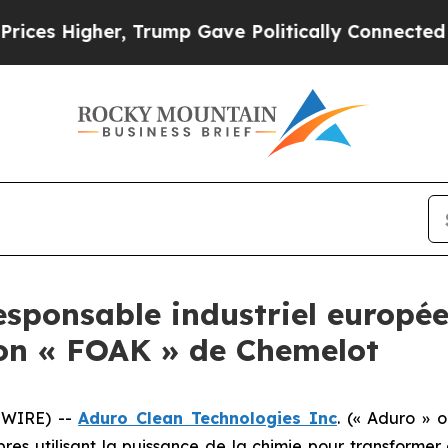
her, Trump Gave Politically Connected oil Compa
ponsable industriel européen
tion « FOAK » de Chemelot
SWIRE) --
Aduro Clean Technologies Inc
. (« Aduro » 
pres utilisant la puissance de la chimie pour transformer