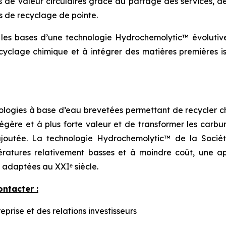
de valeur circulaires grâce au partage des services, de 
es de recyclage de pointe.
r les bases d’une technologie Hydrochemolytic™ évolutive
cyclage chimique et à intégrer des matières premières is
ogies à base d’eau brevetées permettant de recycler ch
s légère et à plus forte valeur et de transformer les carb
ajoutée. La technologie Hydrochemolytic™ de la Socié
ratures relativement basses et à moindre coût, une a
 adaptées au XXIᵉ siècle.
ontacter :
rise et des relations investisseurs