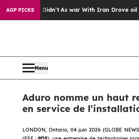
it Didn’t
As war With Iran Drove oil Prices Hig
AGP PICKS
Menu
Aduro nomme un haut res
en service de l’installa
LONDON, Ontario, 04 juin 2026 (GLOBE NEW
(FSE :
9D5
), une entreprise de technologies pro