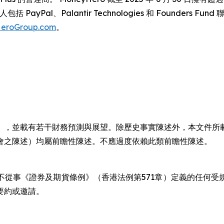
yPal、Palantir Technologies 和 Founders Fu
eroGroup.com
。
」，並載有若干財務預測與展望。除歷史事實陳述外，本文件所
會之陳述）均屬前瞻性陳述。不應過度依賴此類前瞻性陳述。
不從事《證券及期貨條例》（香港法例第571章）定義的任何受
要約或邀請。