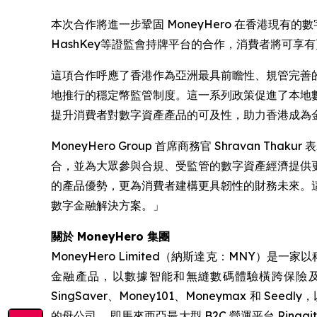
本次合作將進一步鞏固 MoneyHero 在香港現
HashKey等證監會持牌平台的合作，消費者將可
這項合作呼應了香港作為亞洲最具前瞻性、規管完善的
地推行的穩定幣監管制度。這一系列政策促進了本地數字資
提升消費者對數字資產產品的可及性，助力香港成為
MoneyHero Group 首席商務官 Shravan
合，並為大眾參與合規、受監管的數字資產經濟提供更
的產品優勢，更為消費者建構更具韌性的財務未來。這項
數字金融解決方案。」
關於 MoneyHero 集團
MoneyHero Limited（納斯達克：MNY
金融產品，以數據智能和無縫數碼體驗橫跨保險及銀行
SingSaver、Money101、Moneymax 和 Seedly
的母公司， 即馬來西亞最大型 B2C 營運平台 RinggitPlu