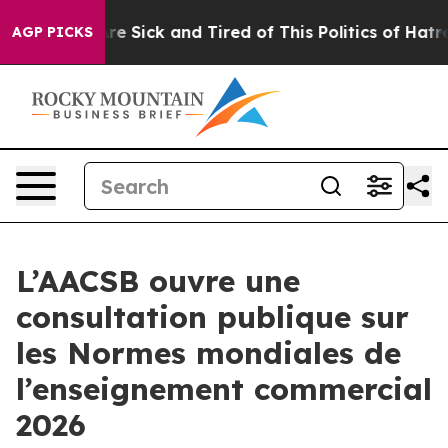
People Are Sick and Tired of This Politics of Hatred”
T
AGP PICKS
L’AACSB ouvre une
consultation publique sur
les Normes mondiales de
l’enseignement commercial
2026