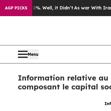
und 40%. Well, it Didn’t
As war With Iran Drove
AGP PICKS
Menu
Information relative au 
composant le capital so
Inf