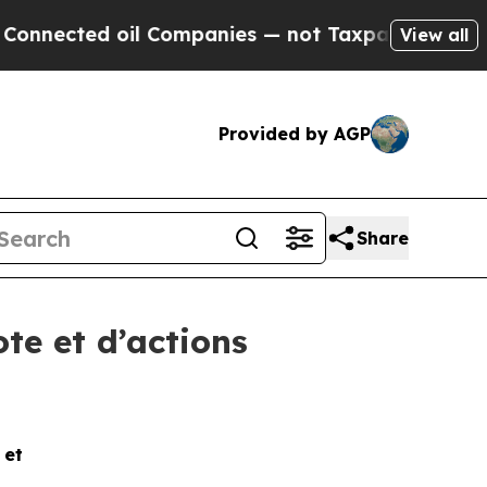
ected oil Companies — not Taxpayers — the Chanc
View all
Provided by AGP
Share
te et d’actions
e et